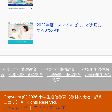
2022年度「スマイルゼミ」が大切に
する3つの柱
小学1年生通信教育
小学2年生通信教育
小学3年生通信教
育
小学4年生通信教育
小学5年生通信教育
小学6年生通信
教育
Copyright (C) 2026 小学生通信教育【教材の比較・評判・
口コミ】
All Rights Reserved.
お問い合わせ
｜
当サイトについて