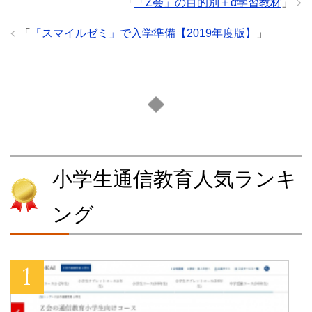
「
「Z会」の目的別＋α学習教材
」
「
「スマイルゼミ」で入学準備【2019年度版】
」
小学生通信教育人気ランキ
ング