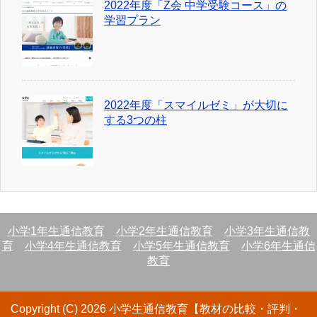
2022年度「Z会 中学受験コース」の
学習プラン
2022年度「スマイルゼミ」が大切に
する3つの柱
小学1年生通信教育
小学2年生通信教育
小学3年生通信教
育
小学4年生通信教育
小学5年生通信教育
小学6年生通信
教育
Copyright (C) 2026 小学生通信教育【教材の比較・評判・