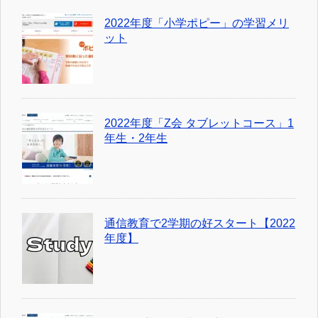
2022年度「小学ポピー」の学習メリ
ット
2022年度「Z会 タブレットコース」1
年生・2年生
通信教育で2学期の好スタート【2022
年度】