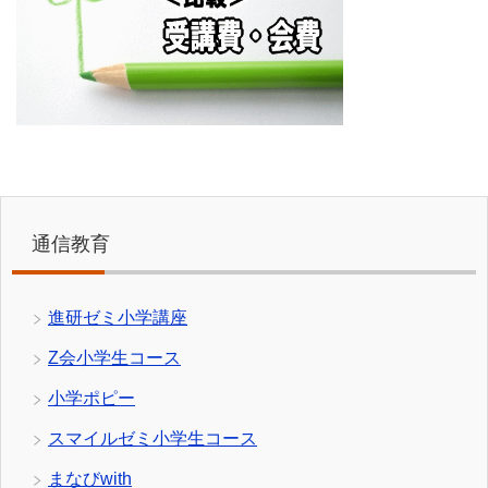
通信教育
進研ゼミ小学講座
Z会小学生コース
小学ポピー
スマイルゼミ小学生コース
まなびwith