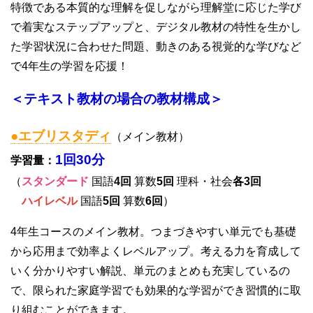
特徴である本質的な理解を促しながら理解堂に応じた学び
で着実なステップアップと、デジタル教材の特性を生かし
た学習状況に合わせた問題、動きのある視覚的な学びなど
で4年生の学習を応援！
＜テキスト教材の場合の教材構成＞
●エブリスタディ
（メイン教材）
1回30分
学習量：
（
スタンダード
国語
4回
算数
5回
理科・社会
各3回
ハイレベル
国語
5回
算数
6回
）
4年生コースのメイン教材。つまづきやすい単元でも基礎
から応用まで効率よくレベルアップ。考える力を育成して
いく分かりやすい解説、単元のまとめも充実しているの
で、限られた家庭学習でも効果的な学習ができ習慣的に取
り組むことができます。