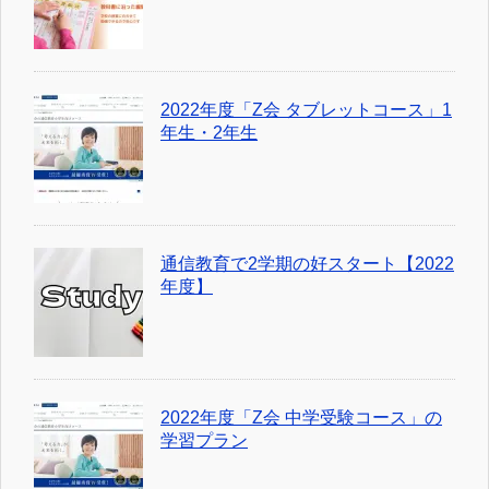
2022年度「Z会 タブレットコース」1
年生・2年生
通信教育で2学期の好スタート【2022
年度】
2022年度「Z会 中学受験コース」の
学習プラン