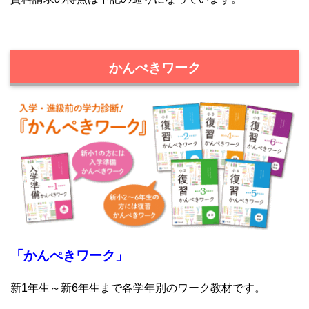
かんぺきワーク
「かんぺきワーク」
新1年生～新6年生まで各学年別のワーク教材です。