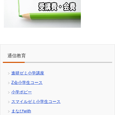
通信教育
進研ゼミ小学講座
Z会小学生コース
小学ポピー
スマイルゼミ小学生コース
まなびwith