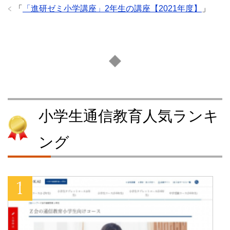
「
「進研ゼミ小学講座」2年生の講座【2021年度】
」
小学生通信教育人気ランキ
ング