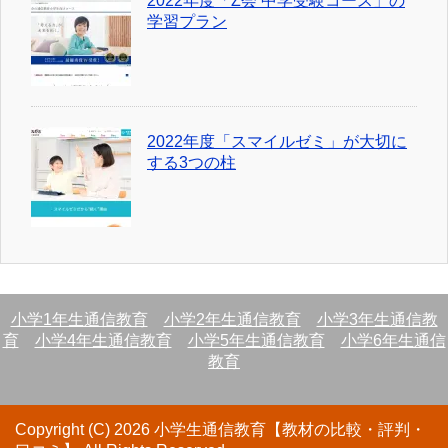
2022年度「Z会 中学受験コース」の
学習プラン
2022年度「スマイルゼミ」が大切に
する3つの柱
小学1年生通信教育
小学2年生通信教育
小学3年生通信教
育
小学4年生通信教育
小学5年生通信教育
小学6年生通信
教育
Copyright (C) 2026 小学生通信教育【教材の比較・評判・