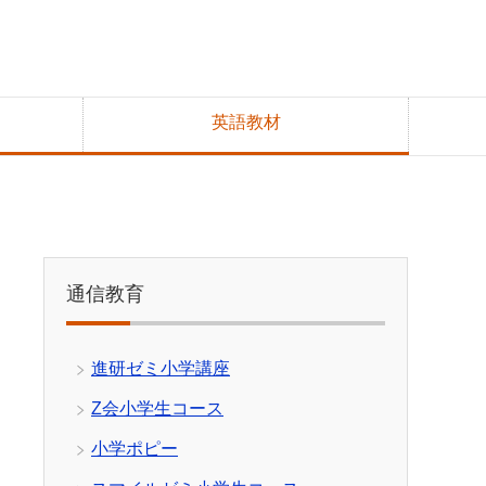
英語教材
通信教育
進研ゼミ小学講座
Z会小学生コース
小学ポピー